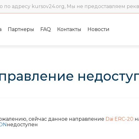
о по адресу kursov24.org, Мы не предоставляем рек
а
Партнеры
FAQ
Контакты
Новости
правление недосту
сожалению, сейчас данное направление
Dai ERC-20
н
ON
недоступен