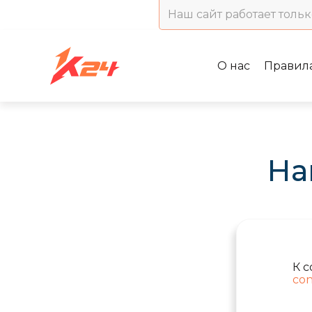
Наш сайт работает тольк
О нас
Правил
На
К 
con