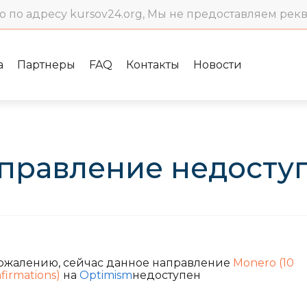
о по адресу kursov24.org, Мы не предоставляем рек
а
Партнеры
FAQ
Контакты
Новости
правление недосту
сожалению, сейчас данное направление
Monero (10
firmations)
на
Optimism
недоступен